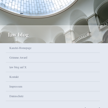
law blog
Hauptmenü
Kanzlei-Homepage
Zum Inhalt wechseln
Zum sekundären Inhalt wechseln
Grimme Award
law blog auf X
Kontakt
Impressum
Datenschutz