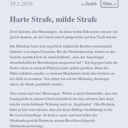
29.1.2020
Beitragsnavigation
←
Zurück
Weiter
→
Harte Strafe, milde Strafe
Zwei Juristen, drei Meinungen. An diese tiefere Erkenntnis musste ich
gleich denken, als das Urteil eines Landgerichts auf den Tisch bekam.
Der Mandant hatte sich angeblich zahlreiche Kredite erschwindelt,
darunter von engen Freunden. Bei der Strafzumessung wertete es das
Gericht ausdrücklich als strafschärfend, „dass der Angeklagte …
freundschaftliche Beziehungen ausgenutzt hat“. Ich dagegen hatte die
Sache schon in meinem Plädoyer ganz anders gesehen. Denn das
Näheverhältnis machte es meinem Mandanten doch eher leichter, an
das Geld zu kommen. Von daher war ich der Meinung, deswegen
müsse die Strafe gemildert werden.
Also schon mal zwei Meinungen. Wobei es mich überraschte, dass das
Landgericht in seinem Urteil tatsächlich nur den zitierten Satz fand,
um die strafschärfende Wirkung auch zu „begründen“. Den Richtern
hätte ja klar sein müssen, dass ich diese dürftige Ausführung in der
Revision hinterfrage. So kam es auch, und nun liefert das
Oberlandesgericht Hamm in seinem Beschluss folgende
Gebrauchsanweisung: