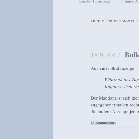
Kanzlei-Homepage
Grimme A
Zum Inhalt wechseln
Zum sekundären Inhalt wech
ARCHIV FÜR DEN MONAT:
S
Beitragsnavigation
Bull
18.9.2017
Aus einer Strafanzeige:
Während des Zugr
Küppers wiederhol
Der Mandant ist sich zie
zugegebenermaßen recht ä
die andere Aussage jedenf
25 Kommentare