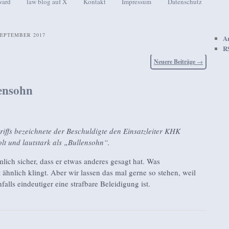
ward
law blog auf X
Kontakt
Impressum
Datenschutz
seln
EPTEMBER 2017
A
R
Neuere Beiträge
→
ensohn
iffs bezeichnete der Beschuldigte den Einsatzleiter KHK
t und lautstark als „Bullensohn“.
mlich sicher, dass er etwas anderes gesagt hat. Was
hnlich klingt. Aber wir lassen das mal gerne so stehen, weil
alls eindeutiger eine strafbare Beleidigung ist.