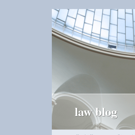
law blog
Hauptmenü