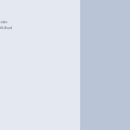
rchiv
SS-Feed