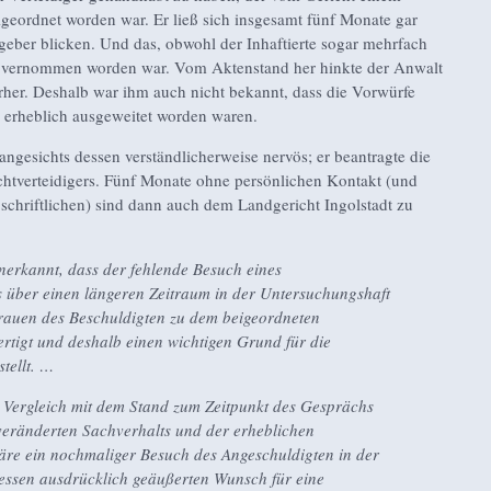
geordnet worden war. Er ließ sich insgesamt fünf Monate gar
geber blicken. Und das, obwohl der Inhaftierte sogar mehrfach
i vernommen worden war. Vom Aktenstand her hinkte der Anwalt
terher. Deshalb war ihm auch nicht bekannt, dass die Vorwürfe
erheblich ausgeweitet worden waren.
ngesichts dessen verständlicherweise nervös; er beantragte die
chtverteidigers. Fünf Monate ohne persönlichen Kontakt (und
 schriftlichen) sind dann auch dem Landgericht Ingolstadt zu
anerkannt, dass der fehlende Besuch eines
rs über einen längeren Zeitraum in der Untersuchungshaft
trauen des Beschuldigten zu dem beigeordneten
fertigt und deshalb einen wichtigen Grund für die
tellt. …
m Vergleich mit dem Stand zum Zeitpunkt des Gesprächs
eränderten Sachverhalts und der erheblichen
äre ein nochmaliger Besuch des Angeschuldigten in der
essen ausdrücklich geäußerten Wunsch für eine