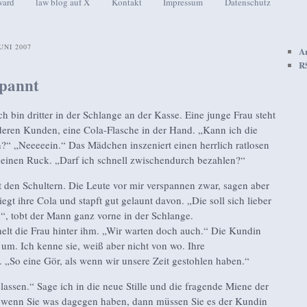
ward
law blog auf X
Kontakt
Impressum
Datenschutz
seln
UNI 2007
A
R
pannt
h bin dritter in der Schlange an der Kasse. Eine junge Frau steht
deren Kunden, eine Cola-Flasche in der Hand. „Kann ich die
?“ „Neeeeein.“ Das Mädchen inszeniert einen herrlich ratlosen
h einen Ruck. „Darf ich schnell zwischendurch bezahlen?“
t den Schultern. Die Leute vor mir verspannen zwar, sagen aber
iegt ihre Cola und stapft gut gelaunt davon. „Die soll sich lieber
“, tobt der Mann ganz vorne in der Schlange.
elt die Frau hinter ihm. „Wir warten doch auch.“ Die Kundin
 um. Ich kenne sie, weiß aber nicht von wo. Ihre
„So eine Gör, als wenn wir unsere Zeit gestohlen haben.“
elassen.“ Sage ich in die neue Stille und die fragende Miene der
 wenn Sie was dagegen haben, dann müssen Sie es der Kundin