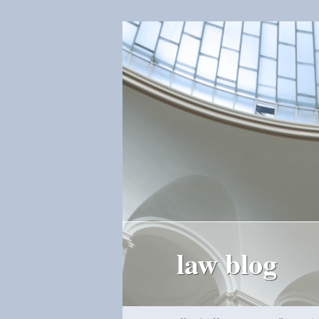
law blog
Hauptmenü