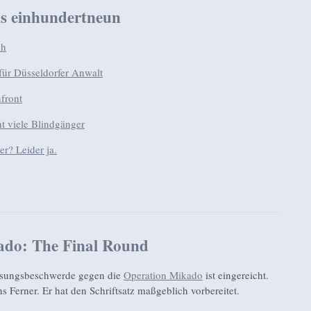
s einhundertneun
ch
für Düsseldorfer Anwalt
front
t viele Blindgänger
r? Leider ja.
do: The Final Round
ssungsbeschwerde gegen die
Operation Mikado
ist eingereicht.
s Ferner. Er hat den Schriftsatz maßgeblich vorbereitet.