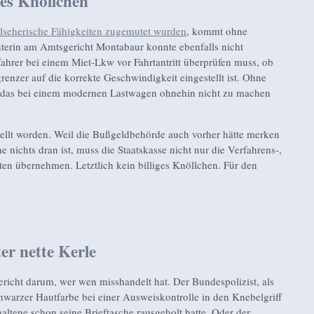
es Knöllchen
lseherische Fähigkeiten zugemutet wurden
, kommt ohne
terin am Amtsgericht Montabaur konnte ebenfalls nicht
fahrer bei einem Miet-Lkw vor Fahrtantritt überprüfen muss, ob
enzer auf die korrekte Geschwindigkeit eingestellt ist. Ohne
e das bei einem modernen Lastwagen ohnehin nicht zu machen
tellt worden. Weil die Bußgeldbehörde auch vorher hätte merken
 nichts dran ist, muss die Staatskasse nicht nur die Verfahrens-,
en übernehmen. Letztlich kein billiges Knöllchen. Für den
er nette Kerle
richt darum, wer wen misshandelt hat. Der Bundespolizist, als
warzer Hautfarbe bei einer Ausweiskontrolle in den Knebelgriff
tene schon seine Brieftasche rausgeholt hatte. Oder der