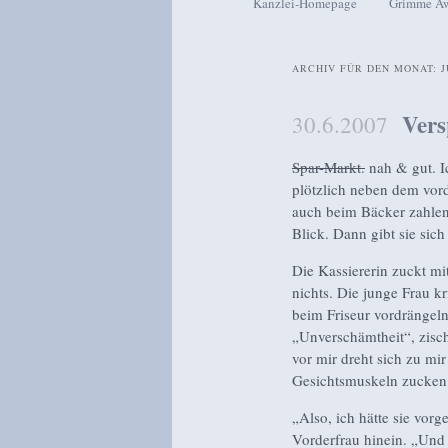
Kanzlei-Homepage
Grimme A
Zum Inhalt wechseln
Zum sekundären Inhalt wech
ARCHIV FÜR DEN MONAT:
J
Vers
30.6.2007
Spar-Markt.
nah & gut. Ic
plötzlich neben dem vor
auch beim Bäcker zahlen
Blick. Dann gibt sie sic
Die Kassiererin zuckt mi
nichts. Die junge Frau kr
beim Friseur vordrängeln
„Unverschämtheit“, zisch
vor mir dreht sich zu mir
Gesichtsmuskeln zucken. 
„Also, ich hätte sie vorg
Vorderfrau hinein. „Und