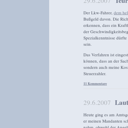
Teur
29.6.2007
Der Lkw-Fahrer,
dem hel
Bußgeld davon. Die Rich
erkennen, dass ein Kraft
der Geschwindigkeitsbegr
Spezialkenntnisse dürft
sein.
Das Verfahren ist einges
können, dass an der Sache
sondern auch meine Kost
Steuerzahler.
11 Kommentare
Laut
29.6.2007
Heute ging es am Amtsge
er meinen Mandanten sch
nahm, obwohl der Angehal