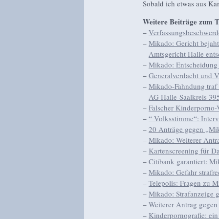
Sobald ich etwas aus Kar
Weitere Beiträge zum 
–
Verfassungsbeschwerd
–
Mikado: Gericht bejaht
–
Amtsgericht Halle ent
–
Mikado: Entscheidung
–
Generalverdacht und V
–
Mikado-Fahndung traf
–
AG Halle-Saalkreis 39
–
Falscher Kinderporno-
–
“ Volksstimme“: Inter
–
20 Anträge gegen „Mi
–
Mikado: Weiterer Antr
–
Kartenscreening für D
–
Citibank garantiert: M
–
Mikado: Gefahr strafre
–
Telepolis: Fragen zu 
–
Mikado: Strafanzeige 
–
Weiterer Antrag gege
–
Kinderpornografie: ein