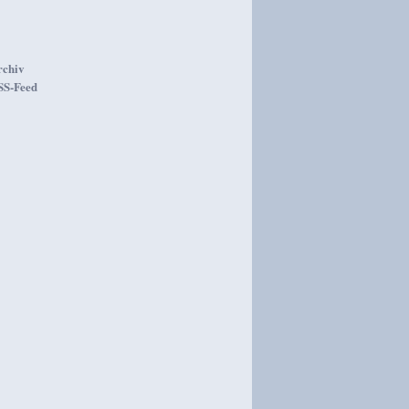
rchiv
SS-Feed