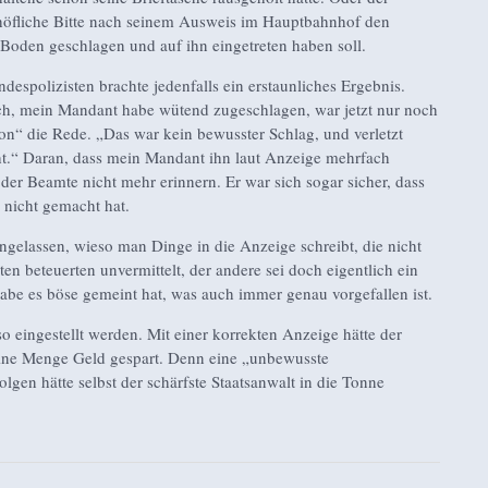
 höfliche Bitte nach seinem Ausweis im Hauptbahnhof den
Boden geschlagen und auf ihn eingetreten haben soll.
spolizisten brachte jedenfalls ein erstaunliches Ergebnis.
ch, mein Mandant habe wütend zugeschlagen, war jetzt nur noch
n“ die Rede. „Das war kein bewusster Schlag, und verletzt
ht.“ Daran, dass mein Mandant ihn laut Anzeige mehrfach
 der Beamte nicht mehr erinnern. Er war sich sogar sicher, dass
 nicht gemacht hat.
ngelassen, wieso man Dinge in die Anzeige schreibt, die nicht
en beteuerten unvermittelt, der andere sei doch eigentlich ein
habe es böse gemeint hat, was auch immer genau vorgefallen ist.
o eingestellt werden. Mit einer korrekten Anzeige hätte der
 eine Menge Geld gespart. Denn eine „unbewusste
gen hätte selbst der schärfste Staatsanwalt in die Tonne