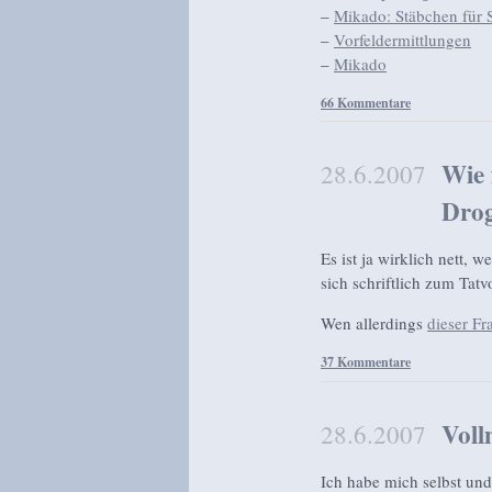
–
Mikado: Stäbchen für 
–
Vorfeldermittlungen
–
Mikado
66 Kommentare
Wie 
28.6.2007
Dro
Es ist ja wirklich nett, 
sich schriftlich zum Tat
Wen allerdings
dieser F
37 Kommentare
Voll
28.6.2007
Ich habe mich selbst un