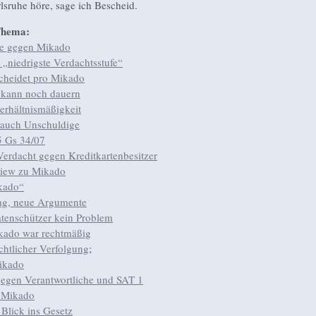
lsruhe höre, sage ich Bescheid.
Thema:
e gegen Mikado
 „niedrigste Verdachtsstufe“
scheidet pro Mikado
 kann noch dauern
erhältnismäßigkeit
 auch Unschuldige
5 Gs 34/07
Verdacht gegen Kreditkartenbesitzer
view zu Mikado
kado“
ag, neue Argumente
atenschützer kein Problem
ikado war rechtmäßig
chtlicher Verfolgung
;
Mikado
gegen Verantwortliche und SAT 1
n Mikado
 Blick ins Gesetz