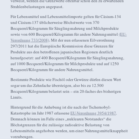
verweist, werden die Grenzwerte offenbar schon den zu erwartenden
Strahlenbelastungen angepasst.
Für Lebensmittel und Lebensmittelimporte gelten für Cäsium-134
und Cäsium-137 üblicherweise Höchstwerte von 370
Becquerel/Kilogramm für Säuglingsnahrung und Milchprodukte
sowie von 600 Becquerel/Kilogramm für andere Nahrungsmittel
(EU-
Verordnung 733/2008)
. Mit der nun erlassenen Eilverordnung
297/2011 hat die Europäische Kommission diese Grenzen für
Produkte aus den betroffenen japanischen Regionen deutlich
heraufgesetzt: auf 400 Becquerel/Kilogramm für Säuglingsnahrung,
auf 1000 Becquerel/Kilogramm für Milchprodukte und auf 1250
Becquerel/Kilogramm für andere Nahrungsmittel.
Bestimmte Produkte wie Fischöl oder Gewürze dürfen diesen Wert
sogar um das Zehnfache übersteigen, also bis zu 12.500
Becquerel/Kilogramm belastet sein – ein 20-faches des bisherigen
Limits.
Hintergrund für die Anhebung ist die nach der Tschernobyl-
Katastrophe im Jahr 1987 erlassene
EU-Verordnung 3954/1987
.
Demnach können im Falle eines „nuklearen Notstandes“ die
Höchstgrenzen für die zulässige radioaktive Belastung von
Lebensmitteln angehoben werden, um einer Nahrungsmittelknappheit
vorzubeugen.