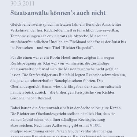
30.3.2011
Staatsanwälte können’s auch nicht
Gleich reihenweise sprach im letzten Jahr ein Herforder Amtsrichter
Verkehrssünder frei. Radarbilder hielt er für schlicht unverwertbar,
Tempomessungen sah er vielerorts als Abzocke. Mit seinen
autofahrerfreundlichen Urteilen am Fließband schaffte es der Jurist bis
ins Fernsehen – und zum Titel “Richter Gaspedal”.
Für die einen war er ein Robin Hood, andere zeigten ihn wegen
Rechtsbeugung an. Klar war von vornherein, die zuständige
Staatsanwaltschaft wird sich die Massenfreisprüche nicht gefallen
lassen. Die Strafverfolger aus Bielefeld legten Rechtsbeschwerden ein,
die jetzt zu schmerzhaften Bauchplatschern führten. Das
Oberlandesgericht Hamm wies die Eingaben der Staatsanwaltschaft
nämlich brüsk zurück – die bisherigen Freisprüche von Richter
Gaspedal haben Bestand.
Dabei hatten die Staatsanwaltschaft in der Sache selbst gute Karten.
Die Richter am Oberlandesgericht stellten nämlich klar, dass sie
keinen Grund sehen, von ihrer ständigen Rechtsprechung
abzuweichen. Nach ihrer Auffassung gibt es mit §
100h
Strafprozessordnung einen Paragrafen, der verdachtsabhängig
geschossene Beweisfotos rechtfertigt. Bei der Vorschrift ist umstritten,