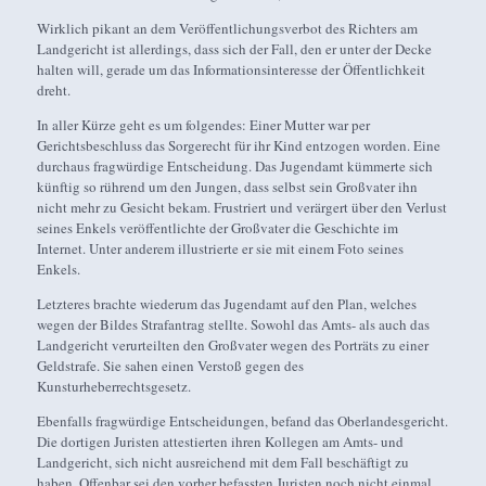
Wirklich pikant an dem Veröffentlichungsverbot des Richters am
Landgericht ist allerdings, dass sich der Fall, den er unter der Decke
halten will, gerade um das Informationsinteresse der Öffentlichkeit
dreht.
In aller Kürze geht es um folgendes: Einer Mutter war per
Gerichtsbeschluss das Sorgerecht für ihr Kind entzogen worden. Eine
durchaus fragwürdige Entscheidung. Das Jugendamt kümmerte sich
künftig so rührend um den Jungen, dass selbst sein Großvater ihn
nicht mehr zu Gesicht bekam. Frustriert und verärgert über den Verlust
seines Enkels veröffentlichte der Großvater die Geschichte im
Internet. Unter anderem illustrierte er sie mit einem Foto seines
Enkels.
Letzteres brachte wiederum das Jugendamt auf den Plan, welches
wegen der Bildes Strafantrag stellte. Sowohl das Amts- als auch das
Landgericht verurteilten den Großvater wegen des Porträts zu einer
Geldstrafe. Sie sahen einen Verstoß gegen des
Kunsturheberrechtsgesetz.
Ebenfalls fragwürdige Entscheidungen, befand das Oberlandesgericht.
Die dortigen Juristen attestierten ihren Kollegen am Amts- und
Landgericht, sich nicht ausreichend mit dem Fall beschäftigt zu
haben. Offenbar sei den vorher befassten Juristen noch nicht einmal