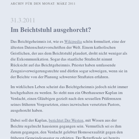
ARCHIV FÜR DEN MONAT:
MÄRZ 2011
31.3.2011
Im Beichtstuhl ausgehorcht?
Das Beichtgeheimnis ist, wie es
Wikipedia
schön formuliert, eine der
ältesten Datenschutzvorschriften der Welt. Einem katholischen
Geistlichen, der aus dem Beichtstuhl plaudert, droht nicht weniger als
die Exkommunikation. Sogar das staatliche Strafrecht nimmt
Rücksicht auf das Beichtgeheimnis. Priester haben umfassende
Zeugnisverweigerungsrechte und dürfen sogar schweigen, wenn sie in
der Beichte von der Planung schwerster Straftaten erfahren.
Im wirklichen Leben scheint das Beichtgeheimnis jedoch nicht immer
hochgehalten zu werden. So steht nun ein Oberhausener Kaplan im
Verdacht, einen Gläubigen gezielt nach den sexuellen Präferenzen
seines früheren Vorgesetzten, eines inzwischen versetzten Pastors,
ausgehorcht haben.
Dabei soll der Kaplan,
berichtet Der Westen
, mit Wissen aus der
Beichte regelrecht hausieren gegangen sein. Vermutlich sei es ihm
darum gegangen, den Verdacht gelebter Homosexualität gegen den
früheren Gemeindespastor zu erhärten. Der Betreffende sei bereits