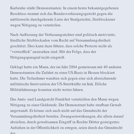
Karlsruhe stärkt Demonstranten: In einem heute bekanntgegebenen
Beschluss stemmt sich das Bundesverfassungsgericht gegen die
mittlerweile durchgehende Linie der Strafgerichte, Sitzblockierer
wegen Nötigung zu verurteilen.
Nach Auffassung der Verfassungsrichter sind politisch motivierte,
friedliche Sitzblockaden vom Recht auf Versammlungsfreiheit
geschützt. Dies kann dazu führen, dass solche Proteste nicht als
“verwerflich” anzusehen sind. Mit der Folge, dass der
Nötigungsparagraf nicht eingreift.
Geklagt hatte ein Mann, der im Jahr 2004 gemeinsam mit 40 anderen
Demonstranten die Zufahrt zu einer US-Basis in Hessen blockiert
hatte. Die Teilnehmer wandten sich gegen eine sich abzeichnende
militärische Intervention der US-Streitkräfte im Irak. Etliche
Militärfahrzeuge konnten nicht weiter fahren.
Das Amts- und Landgericht Frankfurt verurteilten den Mann wegen
Nötigung zu einer Geldstrafe. Der Demonstrant habe strafbare Gewalt
angewandt. Er könne sich auch nicht auf das Grundrecht der
Versammlungsfreiheit berufen. Zwangseinwirkungen, die allein darauf
abzielten, durch gewaltsamen Eingriff in Rechte Dritter gesteigertes
Aufsehen in der Öffentlichkeit zu erregen, seien durch das Grundrecht
der