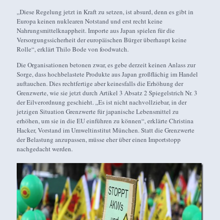
„Diese Regelung jetzt in Kraft zu setzen, ist absurd, denn es gibt in
Europa keinen nuklearen Notstand und erst recht keine
Nahrungsmittelknappheit. Importe aus Japan spielen für die
Versorgungssicherheit der europäischen Bürger überhaupt keine
Rolle“, erklärt Thilo Bode von foodwatch.
Die Organisationen betonen zwar, es gebe derzeit keinen Anlass zur
Sorge, dass hochbelastete Produkte aus Japan großflächig im Handel
auftauchen. Dies rechtfertige aber keinesfalls die Erhöhung der
Grenzwerte, wie sie jetzt durch Artikel 3 Absatz 2 Spiegelstrich Nr. 3
der Eilverordnung geschieht. „Es ist nicht nachvollziebar, in der
jetzigen Situation Grenzwerte für japanische Lebensmittel zu
erhöhen, um sie in die EU einführen zu können“, erklärte Christina
Hacker, Vorstand im Umweltinstitut München. Statt die Grenzwerte
der Belastung anzupassen, müsse eher über einen Importstopp
nachgedacht werden.