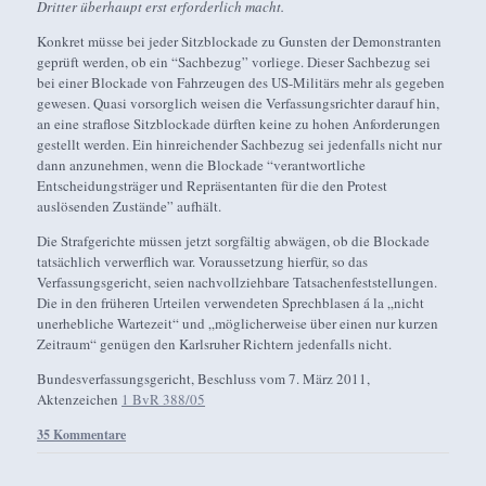
Dritter überhaupt erst erforderlich macht.
Konkret müsse bei jeder Sitzblockade zu Gunsten der Demonstranten
geprüft werden, ob ein “Sachbezug” vorliege. Dieser Sachbezug sei
bei einer Blockade von Fahrzeugen des US-Militärs mehr als gegeben
gewesen. Quasi vorsorglich weisen die Verfassungsrichter darauf hin,
an eine straflose Sitzblockade dürften keine zu hohen Anforderungen
gestellt werden. Ein hinreichender Sachbezug sei jedenfalls nicht nur
dann anzunehmen, wenn die Blockade “verantwortliche
Entscheidungsträger und Repräsentanten für die den Protest
auslösenden Zustände” aufhält.
Die Strafgerichte müssen jetzt sorgfältig abwägen, ob die Blockade
tatsächlich verwerflich war. Voraussetzung hierfür, so das
Verfassungsgericht, seien nachvollziehbare Tatsachenfeststellungen.
Die in den früheren Urteilen verwendeten Sprechblasen á la „nicht
unerhebliche Wartezeit“ und „möglicherweise über einen nur kurzen
Zeitraum“ genügen den Karlsruher Richtern jedenfalls nicht.
Bundesverfassungsgericht, Beschluss vom 7. März 2011,
Aktenzeichen
1 BvR 388/05
35 Kommentare