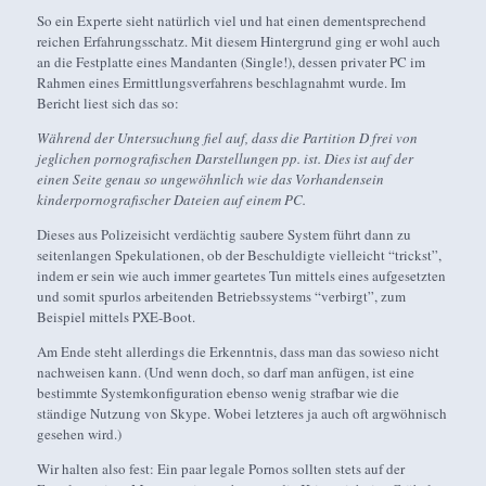
So ein Experte sieht natürlich viel und hat einen dementsprechend
reichen Erfahrungsschatz. Mit diesem Hintergrund ging er wohl auch
an die Festplatte eines Mandanten (Single!), dessen privater PC im
Rahmen eines Ermittlungsverfahrens beschlagnahmt wurde. Im
Bericht liest sich das so:
Während der Untersuchung fiel auf, dass die Partition D frei von
jeglichen pornografischen Darstellungen pp. ist. Dies ist auf der
einen Seite genau so ungewöhnlich wie das Vorhandensein
kinderpornografischer Dateien auf einem PC.
Dieses aus Polizeisicht verdächtig saubere System führt dann zu
seitenlangen Spekulationen, ob der Beschuldigte vielleicht “trickst”,
indem er sein wie auch immer geartetes Tun mittels eines aufgesetzten
und somit spurlos arbeitenden Betriebssystems “verbirgt”, zum
Beispiel mittels PXE-Boot.
Am Ende steht allerdings die Erkenntnis, dass man das sowieso nicht
nachweisen kann. (Und wenn doch, so darf man anfügen, ist eine
bestimmte Systemkonfiguration ebenso wenig strafbar wie die
ständige Nutzung von Skype. Wobei letzteres ja auch oft argwöhnisch
gesehen wird.)
Wir halten also fest: Ein paar legale Pornos sollten stets auf der