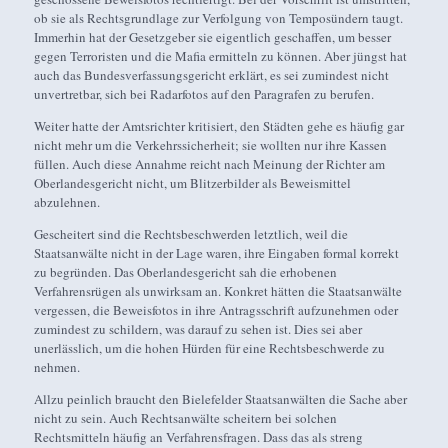
ob sie als Rechtsgrundlage zur Verfolgung von Temposündern taugt.
Immerhin hat der Gesetzgeber sie eigentlich geschaffen, um besser
gegen Terroristen und die Mafia ermitteln zu können. Aber jüngst hat
auch das Bundesverfassungsgericht erklärt, es sei zumindest nicht
unvertretbar, sich bei Radarfotos auf den Paragrafen zu berufen.
Weiter hatte der Amtsrichter kritisiert, den Städten gehe es häufig gar
nicht mehr um die Verkehrssicherheit; sie wollten nur ihre Kassen
füllen. Auch diese Annahme reicht nach Meinung der Richter am
Oberlandesgericht nicht, um Blitzerbilder als Beweismittel
abzulehnen.
Gescheitert sind die Rechtsbeschwerden letztlich, weil die
Staatsanwälte nicht in der Lage waren, ihre Eingaben formal korrekt
zu begründen. Das Oberlandesgericht sah die erhobenen
Verfahrensrügen als unwirksam an. Konkret hätten die Staatsanwälte
vergessen, die Beweisfotos in ihre Antragsschrift aufzunehmen oder
zumindest zu schildern, was darauf zu sehen ist. Dies sei aber
unerlässlich, um die hohen Hürden für eine Rechtsbeschwerde zu
nehmen.
Allzu peinlich braucht den Bielefelder Staatsanwälten die Sache aber
nicht zu sein. Auch Rechtsanwälte scheitern bei solchen
Rechtsmitteln häufig an Verfahrensfragen. Dass das als streng