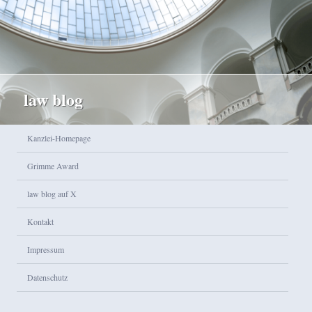
law blog
Hauptmenü
Kanzlei-Homepage
Zum Inhalt wechseln
Zum sekundären Inhalt wechseln
Grimme Award
law blog auf X
Kontakt
Impressum
Datenschutz