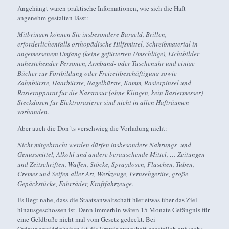
Angehängt waren praktische Informationen, wie sich die Haft
angenehm gestalten lässt:
Mitbringen können Sie insbesondere Bargeld, Brillen,
erforderlichenfalls orthopädische Hilfsmittel, Schreibmaterial in
angemessenem Umfang (keine gefütterten Umschläge), Lichtbilder
nahestehender Personen, Armband- oder Taschenuhr und einige
Bücher zur Fortbildung oder Freizeitbeschäftigung sowie
Zahnbürste, Haarbürste, Nagelbürste, Kamm, Rasierpinsel und
Rasierapparat für die Nassrasur (ohne Klingen, kein Rasiermesser) –
Steckdosen für Elektrorasierer sind nicht in allen Hafträumen
vorhanden.
Aber auch die Don´ts verschwieg die Vorladung nicht:
Nicht mitgebracht werden dürfen insbesondere Nahrungs- und
Genussmittel, Alkohl und andere berauschende Mittel, … Zeitungen
und Zeitschriften, Waffen, Stöcke, Spraydosen, Flaschen, Tuben,
Cremes und Seifen aller Art, Werkzeuge, Fernsehgeräte, große
Gepäckstücke, Fahrräder, Kraftfahrzeuge.
Es liegt nahe, dass die Staatsanwaltschaft hier etwas über das Ziel
hinausgeschossen ist. Denn immerhin wären 15 Monate Gefängnis für
eine Geldbuße nicht mal vom Gesetz gedeckt. Bei
Ordnungswidrigkeiten ist die Erzwingungshaft gesetzlich auf sechs