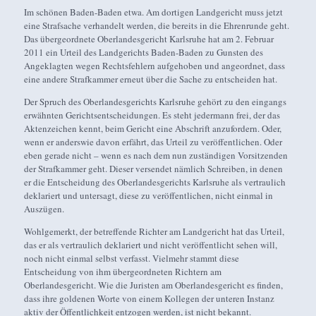
Im schönen Baden-Baden etwa. Am dortigen Landgericht muss jetzt
eine Strafsache verhandelt werden, die bereits in die Ehrenrunde geht.
Das übergeordnete Oberlandesgericht Karlsruhe hat am 2. Februar
2011 ein Urteil des Landgerichts Baden-Baden zu Gunsten des
Angeklagten wegen Rechtsfehlern aufgehoben und angeordnet, dass
eine andere Strafkammer erneut über die Sache zu entscheiden hat.
Der Spruch des Oberlandesgerichts Karlsruhe gehört zu den eingangs
erwähnten Gerichtsentscheidungen. Es steht jedermann frei, der das
Aktenzeichen kennt, beim Gericht eine Abschrift anzufordern. Oder,
wenn er anderswie davon erfährt, das Urteil zu veröffentlichen. Oder
eben gerade nicht – wenn es nach dem nun zuständigen Vorsitzenden
der Strafkammer geht. Dieser versendet nämlich Schreiben, in denen
er die Entscheidung des Oberlandesgerichts Karlsruhe als vertraulich
deklariert und untersagt, diese zu veröffentlichen, nicht einmal in
Auszügen.
Wohlgemerkt, der betreffende Richter am Landgericht hat das Urteil,
das er als vertraulich deklariert und nicht veröffentlicht sehen will,
noch nicht einmal selbst verfasst. Vielmehr stammt diese
Entscheidung von ihm übergeordneten Richtern am
Oberlandesgericht. Wie die Juristen am Oberlandesgericht es finden,
dass ihre goldenen Worte von einem Kollegen der unteren Instanz
aktiv der Öffentlichkeit entzogen werden, ist nicht bekannt.