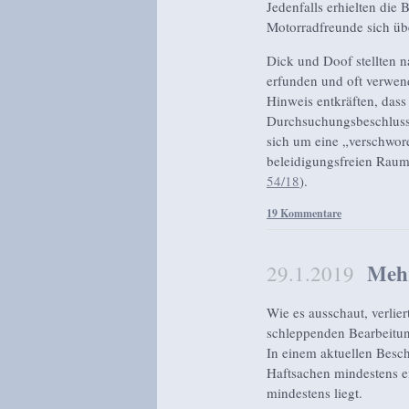
Jedenfalls erhielten di
Motorradfreunde sich üb
Dick und Doof stellten n
erfunden und oft verwend
Hinweis entkräften, dass
Durchsuchungsbeschluss 
sich um eine „verschwor
beleidigungsfreien Rau
54/18
).
19 Kommentare
Mehr
29.1.2019
Wie es ausschaut, verli
schleppenden Bearbeitung
In einem aktuellen Beschl
Haftsachen mindestens e
mindestens liegt.