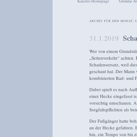
Kanzlei-Homepage
Grimme A
Zum Inhalt wechseln
Zum sekundären Inhalt wech
ARCHIV FÜR DEN MONAT:
J
Scha
31.1.2019
Wer von einem Grundstüc
„Seitenverkehr“ achten.
Schadensersatz, weil die
geschaut hat. Der Mann w
kombinierten Rad- und 
Dabei spielt es nach Auf
einer Hecke eingefasst is
vorsichtig umschauen. A
Sorgfaltspflichten als b
Der Fußgänger hatte beha
an der Hecke gefahren. B
hin, ein Tempo von bis z