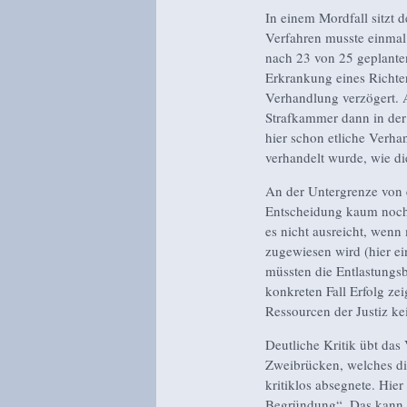
In einem Mordfall sitzt 
Verfahren musste einmal 
nach 23 von 25 geplante
Erkrankung eines Richter
Verhandlung verzögert. 
Strafkammer dann in der
hier schon etliche Verha
verhandelt wurde, wie di
An der Untergrenze von 
Entscheidung kaum noch z
es nicht ausreicht, wenn
zugewiesen wird (hier ei
müssten die Entlastungs
konkreten Fall Erfolg ze
Ressourcen der Justiz ke
Deutliche Kritik übt das
Zweibrücken, welches d
kritiklos absegnete. Hier
Begründung“. Das kann m