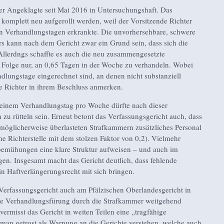
der Angeklagte seit Mai 2016 in Untersuchungshaft. Das
komplett neu aufgerollt werden, weil der Vorsitzende Richter
n Verhandlungstagen erkrankte. Die unvorhersehbare, schwere
s kann nach dem Gericht zwar ein Grund sein, dass sich die
Allerdngs schaffte es auch die neu zusammengesetzte
 Folge nur, an 0,65 Tagen in der Woche zu verhandeln. Wobei
ndlungstage eingerechnet sind, an denen nicht substanziell
e Richter in ihrem Beschluss anmerken.
einem Verhandlungstag pro Woche dürfte nach dieser
u rütteln sein. Erneut betont das Verfassungsgericht auch, dass
 möglicherweise überlasteten Strafkammern zusätzliches Personal
ne Richterstelle mit dem stolzen Faktor von 0,2). Vielmehr
bemühungen eine klare Struktur aufweisen – und auch im
igen. Insgesamt macht das Gericht deutlich, dass fehlende
in Haftverlängerungsrecht mit sich bringen.
 Verfassungsgericht auch am Pfälzischen Oberlandesgericht in
ie Verhandlungsfürung durch die Strafkammer weitgehend
 vermisst das Gericht in weiten Teilen eine „tragfähige
an getrost als Warnung an die Gerichte verstehen, welche auch