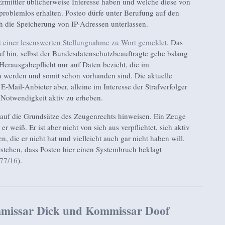
 Ermittler üblicherweise Interesse haben und welche diese von
roblemlos erhalten. Posteo dürfe unter Berufung auf den
h die Speicherung von IP-Adressen unterlassen.
t einer lesenswerten Stellungnahme zu Wort gemeldet.
Das
f hin, selbst der Bundesdatenschutzbeauftragte gehe bslang
 Herausgabepflicht nur auf Daten bezieht, die im
n werden und somit schon vorhanden sind. Die aktuelle
E-Mail-Anbieter aber, alleine im Interesse der Strafverfolger
 Notwendigkeit aktiv zu erheben.
auf die Grundsätze des Zeugenrechts hinweisen. Ein Zeuge
r weiß. Er ist aber nicht von sich aus verpflichtet, sich aktiv
, die er nicht hat und vielleicht auch gar nicht haben will.
rstehen, dass Posteo hier einen Systembruch beklagt
77/16
).
missar Dick und Kommissar Doof