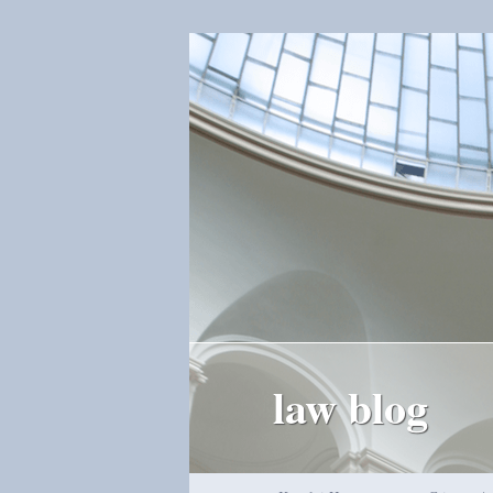
law blog
Hauptmenü