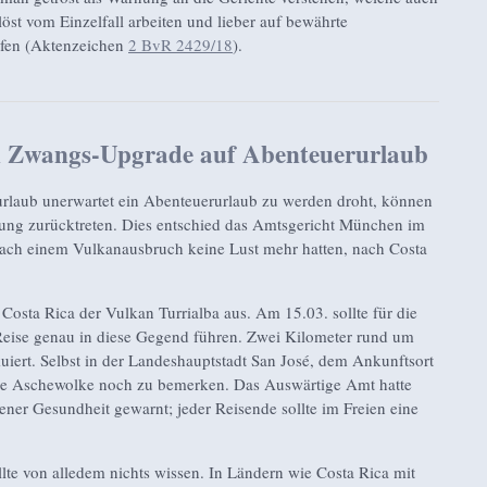
löst vom Einzelfall arbeiten und lieber auf bewährte
ifen (Aktenzeichen
2 BvR 2429/18
).
 Zwangs-Upgrade auf Abenteuerurlaub
laub unerwartet ein Abenteuerurlaub zu werden droht, können
ung zurücktreten. Dies entschied das Amtsgericht München im
 nach einem Vulkanausbruch keine Lust mehr hatten, nach Costa
osta Rica der Vulkan Turrialba aus. Am 15.03. sollte für die
Reise genau in diese Gegend führen. Zwei Kilometer rund um
iert. Selbst in der Landeshauptstadt San José, dem Ankunftsort
 die Aschewolke noch zu bemerken. Das Auswärtige Amt hatte
ner Gesundheit gewarnt; jeder Reisende sollte im Freien eine
llte von alledem nichts wissen. In Ländern wie Costa Rica mit