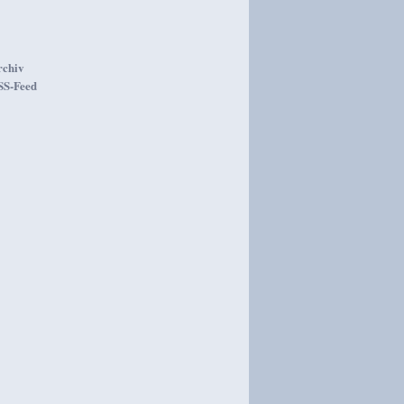
rchiv
SS-Feed