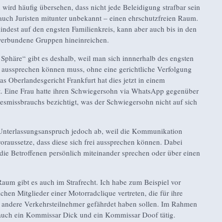
 wird häufig übersehen, dass nicht jede Beleidigung strafbar sein
auch Juristen mitunter unbekannt – einen ehrschutzfreien Raum.
mindest auf den engsten Familienkreis, kann aber auch bis in den
verbundene Gruppen hineinreichen.
 Sphäre“ gibt es deshalb, weil man sich innnerhalb des engsten
i aussprechen können muss, ohne eine gerichtliche Verfolgung
s Oberlandesgericht Frankfurt hat dies jetzt in einem
llt. Eine Frau hatte ihren Schwiegersohn via WhatsApp gegenüber
esmissbrauchs bezichtigt, was der Schwiegersohn nicht auf sich
 Unterlassungsanspruch jedoch ab, weil die Kommunikation
raussetze, dass diese sich frei aussprechen können. Dabei
b die Betroffenen persönlich miteinander sprechen oder über einen
aum gibt es auch im Strafrecht. Ich habe zum Beispiel vor
chen Mitglieder einer Motorradclique vertreten, die für ihre
l andere Verkehrsteilnehmer gefährdet haben sollen. Im Rahmen
auch ein Kommissar Dick und ein Kommissar Doof tätig.