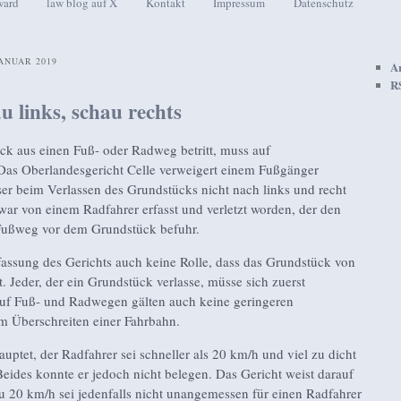
ward
law blog auf X
Kontakt
Impressum
Datenschutz
seln
ANUAR 2019
A
R
u links, schau rechts
k aus einen Fuß- oder Radweg betritt, muss auf
 Das Oberlandesgericht Celle verweigert einem Fußgänger
ser beim Verlassen des Grundstücks nicht nach links und recht
ar von einem Radfahrer erfasst und verletzt worden, der den
Fußweg vor dem Grundstück befuhr.
fassung des Gerichts auch keine Rolle, dass das Grundstück von
t. Jeder, der ein Grundstück verlasse, müsse sich zuerst
uf Fuß- und Radwegen gälten auch keine geringeren
eim Überschreiten einer Fahrbahn.
uptet, der Radfahrer sei schneller als 20 km/h und viel zu dicht
eides konnte er jedoch nicht belegen. Das Gericht weist darauf
u 20 km/h sei jedenfalls nicht unangemessen für einen Radfahrer