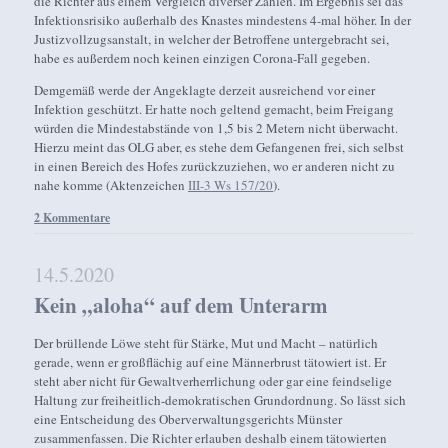
die Richter aus einem Vergleich diverser Zahlen. Im Ergebnis sei das
Infektionsrisiko außerhalb des Knastes mindestens 4-mal höher. In der
Justizvollzugsanstalt, in welcher der Betroffene untergebracht sei,
habe es außerdem noch keinen einzigen Corona-Fall gegeben.
Demgemäß werde der Angeklagte derzeit ausreichend vor einer
Infektion geschützt. Er hatte noch geltend gemacht, beim Freigang
würden die Mindestabstände von 1,5 bis 2 Metern nicht überwacht.
Hierzu meint das OLG aber, es stehe dem Gefangenen frei, sich selbst
in einen Bereich des Hofes zurückzuziehen, wo er anderen nicht zu
nahe komme (Aktenzeichen
III-3 Ws 157/20
).
2 Kommentare
14.5.2020
Kein „aloha“ auf dem Unterarm
Der brüllende Löwe steht für Stärke, Mut und Macht – natürlich
gerade, wenn er großflächig auf eine Männerbrust tätowiert ist. Er
steht aber nicht für Gewaltverherrlichung oder gar eine feindselige
Haltung zur freiheitlich-demokratischen Grundordnung. So lässt sich
eine Entscheidung des Oberverwaltungsgerichts Münster
zusammenfassen. Die Richter erlauben deshalb einem tätowierten