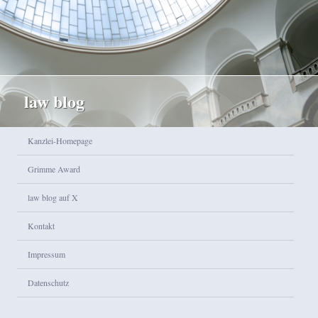
law blog
Hauptmenü
Kanzlei-Homepage
Zum Inhalt wechseln
Zum sekundären Inhalt wechseln
Grimme Award
law blog auf X
Kontakt
Impressum
Datenschutz