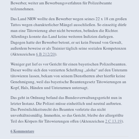
Bewerber, weiter am Bewerbungsverfahren für Polizeibeamte
teilzunehmen.
Das Land NRW wollte den Bewerber wegen seines 22 x 18 cm großen
Tattos wegen charakterlicher Mängel ausschließen. So einseitig dürfe
man eine Tätowierung aber nicht bewerten, befinden die Richter.
Allerdings konnte das Land keine weiteren Indizien darlegen.
Dagegen hatte der Bewerber betont, er sei kein Freund von Gewalt,
außerdem beweise er als Trainier täglich seine sozialen Kompetenzen
(Aktenzeichen
6 B 212/20
).
Weniger gut lief es vor Gericht für einen bayerischen Polizeibeamten.
Dieser wollte sich den verzierten Schriftzug „aloha“ auf den Unterarm
tätowieren lassen, bekam von seinem Dienstherren aber hierfür keine
Genehmigung, weil das bayerische Beamtengesetz Tätowierungen an
Kopf, Hals, Händen und Unterarmen untersagt.
Das geht in Ordnung befand das Bundesverwaltungsgericht nun in
letzter Instanz. Die Polizei müsse einheitlich und neutral auftreten.
Das Persönlichkeitsrecht des Beamten verletzte das nicht
unverhältnismäßig. Immerhin, so das Gericht, bleibe der allergrößte
Teil des Körpers für Tätowierungen offen (Aktenzeichen
2 C 13.19
).
6 Kommentare