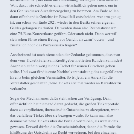
Wort dazu, wie schlecht es einem wirtschaftlich gehen muss, um in
den Genuss dieser Ausnahmeregelung zu kommen. Am Ende sollen
dann offenbar die Gerichte im Einzelfall entscheiden, wer arm genug
ist, um schon vor Ende 2021 wieder in den Besitz seines eigenen
Geldes gelangen zu dürfen. Da werden dann also Rechtsstreite um
eine 75-Euro-Konzertkarte geführt. Oder auch nicht. Denn wer will
sich schon für so einen Betrag vor Gericht als „arm“ outen – und
zusätzlich noch das Prozessrisiko tragen?
Anscheinend ist auch niemanden der Gedanke gekommen, dass man
dem vom Ticketkäufer zum Kreditgeber mutierten Kunden zumindest
Anspruch auf ein wertgleiches Ticket für seinen Gutschein geben
sollte. Und zwar für die erste Nachholveranstaltung des ausgefallenen
Events beim gleichen Veranstalter. So ist jetzt ein Anreiz für die
Veranstalter geschaffen, neue Tickets erst mal wieder an Barzahler zu
verkaufen.
Sogar der Mechanismus dafür steht schon zur Verfügung. Denn
offensichtlich hat niemand daran gedacht, die großen Ticketportale
dazu zu verpflichten, ihrerseits die Gutscheine zu akzeptieren, wenn
das verfallene Ticket über sie bezogen wurde. So kann man also
demnächst neue Tickets über die Portale vertreiben, als wäre nichts
gewesen. Derweil dürfen die Gutscheininhaber, denen die Portale die
Einlösung des Gutscheins zu Recht verweigern, bei den einzelnen