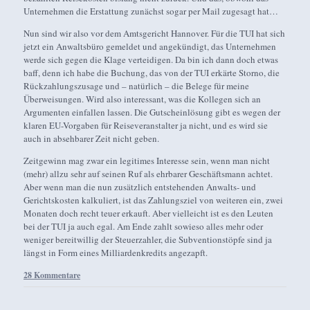
Unternehmen die Erstattung zunächst sogar per Mail zugesagt hat…
Nun sind wir also vor dem Amtsgericht Hannover. Für die TUI hat sich
jetzt ein Anwaltsbüro gemeldet und angekündigt, das Unternehmen
werde sich gegen die Klage verteidigen. Da bin ich dann doch etwas
baff, denn ich habe die Buchung, das von der TUI erkärte Storno, die
Rückzahlungszusage und – natürlich – die Belege für meine
Überweisungen. Wird also interessant, was die Kollegen sich an
Argumenten einfallen lassen. Die Gutscheinlösung gibt es wegen der
klaren EU-Vorgaben für Reiseveranstalter ja nicht, und es wird sie
auch in absehbarer Zeit nicht geben.
Zeitgewinn mag zwar ein legitimes Interesse sein, wenn man nicht
(mehr) allzu sehr auf seinen Ruf als ehrbarer Geschäftsmann achtet.
Aber wenn man die nun zusätzlich entstehenden Anwalts- und
Gerichtskosten kalkuliert, ist das Zahlungsziel von weiteren ein, zwei
Monaten doch recht teuer erkauft. Aber vielleicht ist es den Leuten
bei der TUI ja auch egal. Am Ende zahlt sowieso alles mehr oder
weniger bereitwillig der Steuerzahler, die Subventionstöpfe sind ja
längst in Form eines Milliardenkredits angezapft.
28 Kommentare