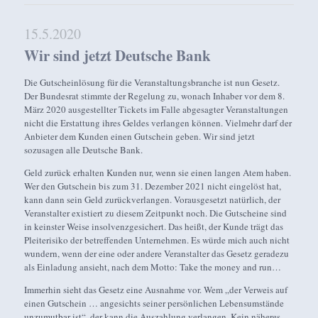
15.5.2020
Wir sind jetzt Deutsche Bank
Die Gutscheinlösung für die Veranstaltungsbranche ist nun Gesetz.
Der Bundesrat stimmte der Regelung zu, wonach Inhaber vor dem 8.
März 2020 ausgestellter Tickets im Falle abgesagter Veranstaltungen
nicht die Erstattung ihres Geldes verlangen können. Vielmehr darf der
Anbieter dem Kunden einen Gutschein geben. Wir sind jetzt
sozusagen alle Deutsche Bank.
Geld zurück erhalten Kunden nur, wenn sie einen langen Atem haben.
Wer den Gutschein bis zum 31. Dezember 2021 nicht eingelöst hat,
kann dann sein Geld zurückverlangen. Vorausgesetzt natürlich, der
Veranstalter existiert zu diesem Zeitpunkt noch. Die Gutscheine sind
in keinster Weise insolvenzgesichert. Das heißt, der Kunde trägt das
Pleiterisiko der betreffenden Unternehmen. Es würde mich auch nicht
wundern, wenn der eine oder andere Veranstalter das Gesetz geradezu
als Einladung ansieht, nach dem Motto: Take the money and run…
Immerhin sieht das Gesetz eine Ausnahme vor. Wem „der Verweis auf
einen Gutschein … angesichts seiner persönlichen Lebensumstände
unzumutbar ist“, der kann die Auszahlung verlangen. Kein näheres