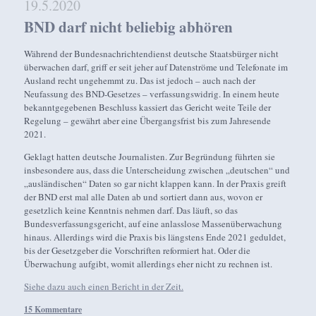
19.5.2020
BND darf nicht beliebig abhören
Während der Bundesnachrichtendienst deutsche Staatsbürger nicht
überwachen darf, griff er seit jeher auf Datenströme und Telefonate im
Ausland recht ungehemmt zu. Das ist jedoch – auch nach der
Neufassung des BND-Gesetzes – verfassungswidrig. In einem heute
bekanntgegebenen Beschluss kassiert das Gericht weite Teile der
Regelung – gewährt aber eine Übergangsfrist bis zum Jahresende
2021.
Geklagt hatten deutsche Journalisten. Zur Begründung führten sie
insbesondere aus, dass die Unterscheidung zwischen „deutschen“ und
„ausländischen“ Daten so gar nicht klappen kann. In der Praxis greift
der BND erst mal alle Daten ab und sortiert dann aus, wovon er
gesetzlich keine Kenntnis nehmen darf. Das läuft, so das
Bundesverfassungsgericht, auf eine anlasslose Massenüberwachung
hinaus. Allerdings wird die Praxis bis längstens Ende 2021 geduldet,
bis der Gesetzgeber die Vorschriften reformiert hat. Oder die
Überwachung aufgibt, womit allerdings eher nicht zu rechnen ist.
Siehe dazu auch einen Bericht in der Zeit.
15 Kommentare